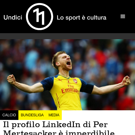
CALCIO
BUNDESLIGA
MEDIA
Il profilo LinkedIn di Per
Mertesacker è imperdibile