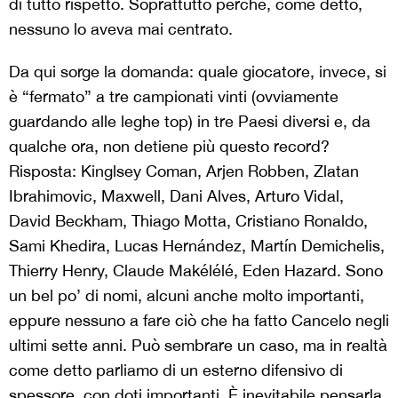
di tutto rispetto. Soprattutto perché, come detto,
nessuno lo aveva mai centrato.
Da qui sorge la domanda: quale giocatore, invece, si
è “fermato” a tre campionati vinti (ovviamente
guardando alle leghe top) in tre Paesi diversi e, da
qualche ora, non detiene più questo record?
Risposta: Kinglsey Coman, Arjen Robben, Zlatan
Ibrahimovic, Maxwell, Dani Alves, Arturo Vidal,
David Beckham, Thiago Motta, Cristiano Ronaldo,
Sami Khedira, Lucas Hernández, Martín Demichelis,
Thierry Henry, Claude Makélélé, Eden Hazard. Sono
un bel po’ di nomi, alcuni anche molto importanti,
eppure nessuno a fare ciò che ha fatto Cancelo negli
ultimi sette anni. Può sembrare un caso, ma in realtà
come detto parliamo di un esterno difensivo di
spessore, con doti importanti. È inevitabile pensarla