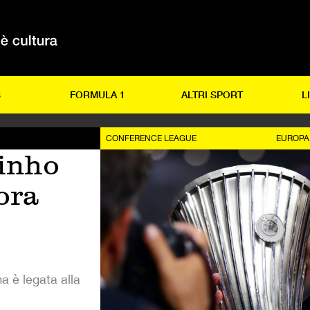
S
FORMULA 1
ALTRI SPORT
L
CONFERENCE LEAGUE
EUROPA
inho
ora
 è legata alla