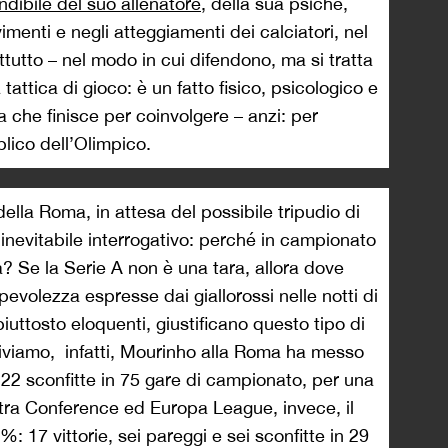
dibile del suo allenatore
, della sua psiche,
imenti e negli atteggiamenti dei calciatori, nel
tutto – nel modo in cui difendono, ma si tratta
tattica di gioco: è un fatto fisico, psicologico e
a che finisce per coinvolgere – anzi: per
blico dell’Olimpico.
ella Roma, in attesa del possibile tripudio di
nevitabile interrogativo: perché in campionato
? Se la Serie A non è una tara, allora dove
apevolezza espresse dai giallorossi nelle notti di
piuttosto eloquenti, giustificano questo tipo di
iviamo, infatti, Mourinho alla Roma ha messo
e 22 sconfitte in 75 gare di campionato, per una
 tra Conference ed Europa League, invece, il
%: 17 vittorie, sei pareggi e sei sconfitte in 29