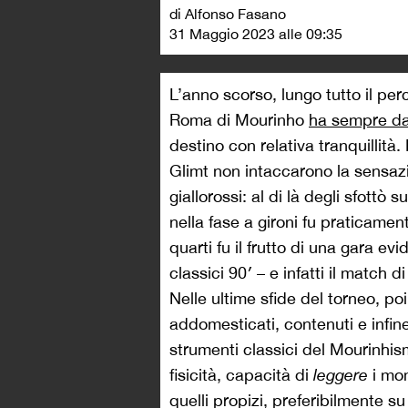
di Alfonso Fasano
31 Maggio 2023 alle 09:35
L’anno scorso, lungo tutto il per
Roma di Mourinho
ha sempre da
destino con relativa tranquillità
Glimt non intaccarono la sensazi
giallorossi: al di là degli sfottò 
nella fase a gironi fu praticamen
quarti fu il frutto di una gara e
classici 90′ – e infatti il match d
Nelle ultime sfide del torneo, poi
addomesticati, contenuti e infine
strumenti classici del Mourinhis
fisicità, capacità di
leggere
i mom
quelli propizi, preferibilmente