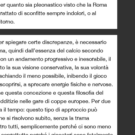
per quanto sia pleonastico visto che la Roma
trattato di sconfitte sempre indolori, o al
itorno.
per spiegare certe discrepanze, è necessario
oma, quindi dall’essenza del calcio secondo
con un andamento progressivo e inesorabile, il
 la sua visione conservativa, la sua volontà
rischiando il meno possibile, inibendo il gioco
 scoprirsi, a sprecare energie fisiche e nervose.
che questa concezione e questa filosofia del
edditizie nelle gare di coppe europee. Per due
rda il tempo: questo tipo di approccio può
he si risolvono subito, senza la trama
ontro tutti, semplicemente perché ci sono meno
 soprattutto perché i giocatori sono fatalmente