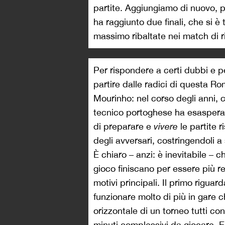
partite. Aggiungiamo di nuovo, 
ha raggiunto due finali, che si è 
massimo ribaltate nei match di r
Per rispondere a certi dubbi e 
partire dalle radici di questa R
Mourinho: nel corso degli anni, 
tecnico portoghese ha esasperato
di preparare e
vivere
le partite 
degli avversari, costringendoli a
È chiaro – anzi: è inevitabile – 
gioco finiscano per essere più r
motivi principali. Il primo rigua
funzionare molto di più in gare c
orizzontale di un torneo tutti c
minuti complessivi da giocare. E