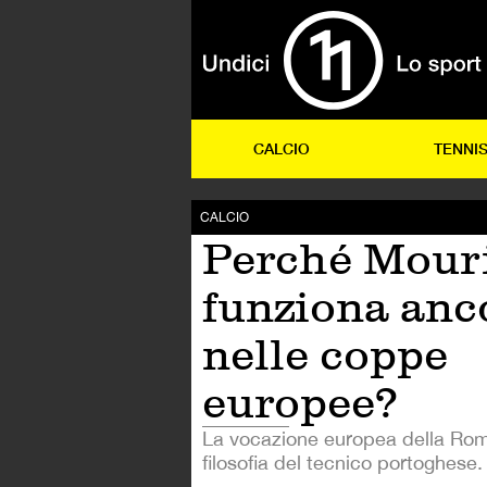
CALCIO
TENNI
CALCIO
Perché Mour
funziona anc
nelle coppe
europee?
La vocazione europea della Roma
filosofia del tecnico portoghese.