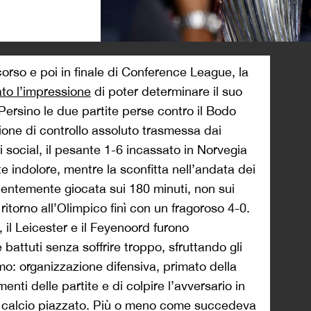
>
corso e poi in finale di Conference League, la
to l’impressione
di poter determinare il suo
. Persino le due partite perse contro il Bodo
one di controllo assoluto trasmessa dai
sui social, il pesante 1-6 incassato in Norvegia
te indolore, mentre la sconfitta nell’andata dei
videntemente giocata sui 180 minuti, non sui
i ritorno all’Olimpico finì con un fragoroso 4-0.
, il Leicester e il Feyenoord furono
 battuti senza soffrire troppo, sfruttando gli
mo: organizzazione difensiva, primato della
enti delle partite e di colpire l’avversario in
 su calcio piazzato. Più o meno come succedeva