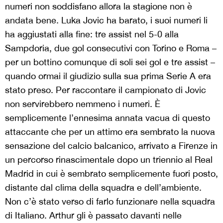
numeri non
soddisfa
no allora
la stagione non è
andata bene.
Luka Jovic ha barato, i suoi numeri li
ha aggiustati alla fine: tre assist nel 5-0 alla
Sampdoria, due gol consecutivi con Torino e Roma –
per
un
bottino
comunque
di
sol
i
sei
gol
e tre
assist –
quando ormai
il giudizio
sulla sua prima
Serie A era
stato preso
.
P
er raccontare il campionato di Jovic
non servirebbero nemmeno i numeri.
È
semplicemente
l’ennesima annata
vacua
di questo
attaccante che per un attimo era sembrato la nuova
sensazione del calcio balcanico, arrivato a Firenze in
un
percorso
rinascimentale dopo un
triennio
al Real
Madrid
in cui è sembrato semplicemente fuori posto,
distante dal clima della squadra e dell’ambiente
.
Non c’è stato verso di farlo funzionare nella squadra
di Italiano.
Arthur gli è passato davanti nelle