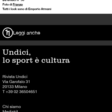
Foto di
Franap
Tutti i look sono di Emporio Armani
>
Leggi anche
Undici,
lo sport è cultura
Rivista Undici
Via Garofalo 31
20133 Milano
T +39 02 36504651
Chi siamo
Mediakit