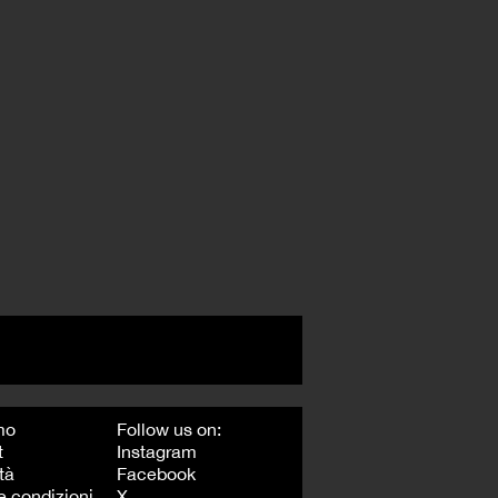
mo
Follow us on:
t
Instagram
tà
Facebook
e condizioni
X