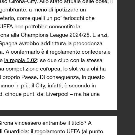
o Girona-City. Allo stato attuale delle cose, il
gombrante: a meno di ipotizzare un
tario, come quelli un po’ farlocchi che
UEFA non potrebbe consentire la
rona alla Champions League 2024/25. E anzi,
 Spagna avrebbe addirittura la precedenza
la. A confermarlo è il regolamento confederale
re
la regola 5.02
: se due club con la stessa
ssa competizione europea, lo slot va a chi ha
nel proprio Paese. Di conseguenza, in questo
ce in più: il City, infatti, è secondo in
di cinque punti dal Liverpool – ma ha una
irona vincessero entrambe il titolo? A
di Guardiola: il regolamento UEFA (al punto