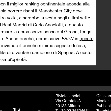
con il miglior ranking continentale acceda alla
e correre rischi il Manchester City deve
ra volta, e sarebbe la sesta negli ultimi sette
 Real Madrid di Carlo Ancelotti, a questo
 fermare la corsa senza senso del Girona, tenga
ione. Anche perché, come scrive
ESPN
in
questo
a inviando il benché minimo segnale di resa,
ilità di diventare campione di Spagna. A costo
essa proprietà.
Rivista Undici
Chi sia
Via Garofalo 31
Mediaki
20133 Milano
Pubblici
T +39 02 36504651
Termini 