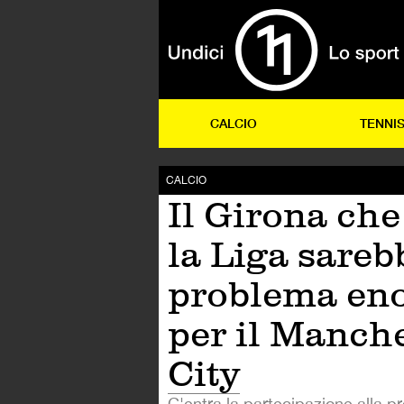
CALCIO
TENNI
CALCIO
Il Girona che
la Liga sareb
problema en
per il Manch
City
C'entra la partecipazione alla p