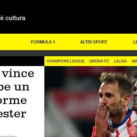
S
FORMULA 1
ALTRI SPORT
L
CHAMPIONS LEAGUE
GIRONA FC
LALIGA
MA
 vince
be un
orme
ester
rossima