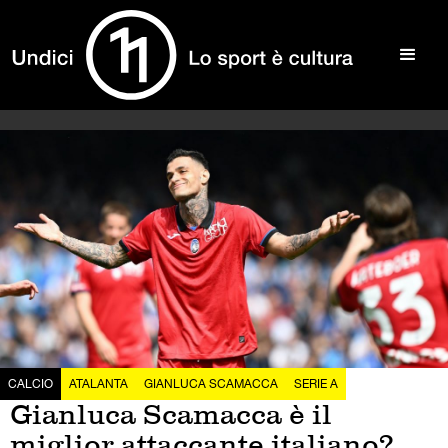
CALCIO
ATALANTA
GIANLUCA SCAMACCA
SERIE A
Gianluca Scamacca è il
miglior attaccante italiano?