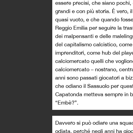
essere precisi, che siano pochi, d
grandi e con più storia. È vero, 
quasi vuoto, e che quando fosse p
Reggio Emilia per seguire la trasf
dei malpensanti e delle maleling
del capitalismo calcistico, come
imprenditori, come hub del playe
calciomercato quelli che voglion
calciomercato – nostrano, centra
anni sono passati giocatori a biz
che odiano il Sassuolo per ques
Capatonda metteva sempre in bocc
“Embè?”.
Davvero si può odiare una squad
odiata, perché negli anni ha gio