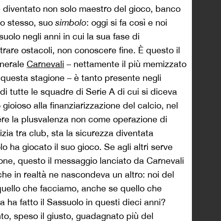
e diventato non solo maestro del gioco, banco
lo stesso, suo
simbolo
: oggi si fa così e noi
uolo negli anni in cui la sua fase di
are ostacoli, non conoscere fine. È questo il
generale
Carnevali
– nettamente il più memizzato
, in questa stagione – è tanto presente negli
i di tutte le squadre di Serie A di cui si diceva
ioioso alla finanziarizzazione del calcio, nel
vere la plusvalenza non come operazione di
a tra club, sta la sicurezza diventata
o ha giocato il suo gioco. Se agli altri serve
one, questo il messaggio lanciato da Carnevali
he in realtà ne nascondeva un altro: noi del
 quello che facciamo, anche se quello che
 ha fatto il Sassuolo in questi dieci anni?
o, speso il giusto, guadagnato più del