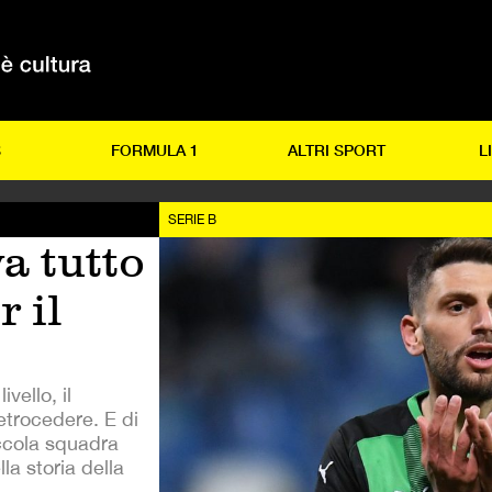
S
FORMULA 1
ALTRI SPORT
L
SERIE B
a tutto
r il
vello, il
etrocedere. E di
iccola squadra
la storia della