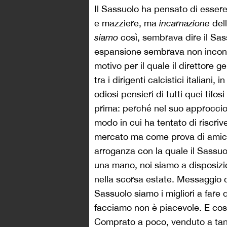
Il Sassuolo ha pensato di esser
e mazziere, ma
incarnazione
del
siamo
così, sembrava dire il Sass
espansione sembrava non incontr
motivo per il quale il direttore 
tra i dirigenti calcistici italiani
odiosi pensieri di tutti quei tifos
prima: perché nel suo approccio g
modo in cui ha tentato di riscri
mercato ma come prova di amicizi
arroganza con la quale il Sassuol
una mano, noi siamo a disposizi
nella scorsa estate. Messaggio c
Sassuolo siamo i migliori a fare
facciamo non è piacevole. E cosa
Comprato a poco, venduto a tant