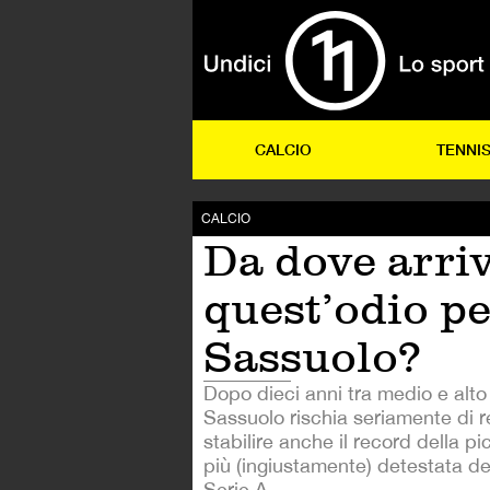
CALCIO
TENNI
CALCIO
Da dove arriv
quest’odio pe
Sassuolo?
Dopo dieci anni tra medio e alto li
Sassuolo rischia seriamente di r
stabilire anche il record della p
più (ingiustamente) detestata del
Serie A.