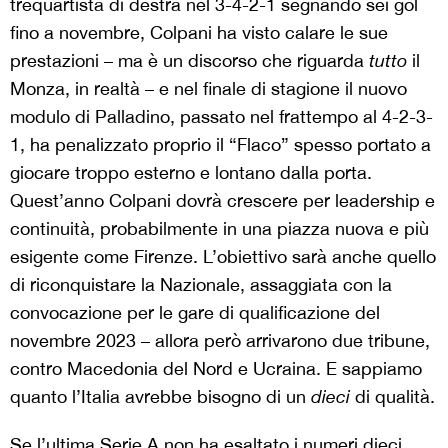
trequartista di destra nel 3-4-2-1 segnando sei gol
fino a novembre, Colpani ha visto calare le sue
prestazioni – ma è un discorso che riguarda
tutto
il
Monza, in realtà – e nel finale di stagione il nuovo
modulo di Palladino, passato nel frattempo al 4-2-3-
1, ha penalizzato proprio il “Flaco” spesso portato a
giocare troppo esterno e lontano dalla porta.
Quest’anno Colpani dovrà crescere per leadership e
continuità, probabilmente in una piazza nuova e più
esigente come Firenze. L’obiettivo sarà anche quello
di riconquistare la Nazionale, assaggiata con la
convocazione per le gare di qualificazione del
novembre 2023 – allora però arrivarono due tribune,
contro Macedonia del Nord e Ucraina. E sappiamo
quanto l’Italia avrebbe bisogno di un
dieci
di qualità.
Se l’ultima Serie A non ha esaltato i numeri dieci,