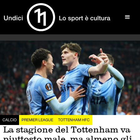
CALCIO
PREMIER LEAGUE
TOTTENHAM HFC
La stagione del Tottenham va
piuttosto male, ma almeno gli