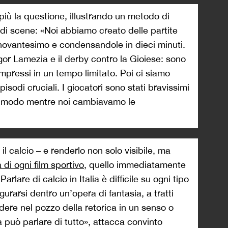
iù la questione, illustrando un metodo di
di scene: «Noi abbiamo creato delle partite
 novantesimo e condensandole in dieci minuti.
igor Lamezia e il derby contro la Gioiese: sono
pressi in un tempo limitato. Poi ci siamo
pisodi cruciali. I giocatori sono stati bravissimi
so modo mentre noi cambiavamo le
l calcio – e renderlo non solo visibile, ma
 di ogni film sportivo
, quello immediatamente
arlare di calcio in Italia è difficile su ogni tipo
igurarsi dentro un’opera di fantasia, a tratti
dere nel pozzo della retorica in un senso o
a può parlare di tutto», attacca convinto