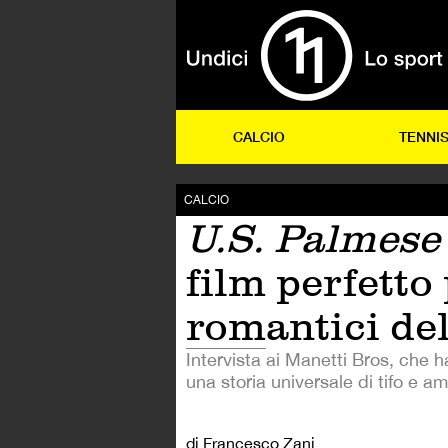
CALCIO
TENNI
CALCIO
U.S. Palmese
film perfetto 
romantici del
Intervista ai Manetti Bros, che 
una storia universale di tifo e am
di Francesco Zani