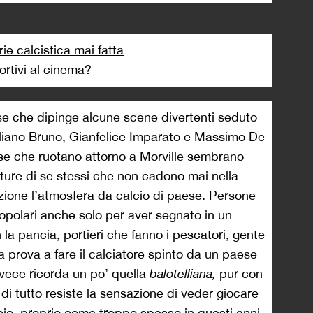
ie calcistica mai fatta
portivi al cinema?
ese che dipinge alcune scene divertenti seduto
miliano Bruno, Gianfelice Imparato e Massimo De
ese che ruotano attorno a Morville sembrano
ture di se stessi che non cadono mai nella
zione l’atmosfera da calcio di paese. Persone
opolari anche solo per aver segnato in un
a pancia, portieri che fanno i pescatori, gente
ra prova a fare il calciatore spinto da un paese
nvece ricorda un po’ quella
balotelliana,
pur
con
di tutto resiste la sensazione di veder giocare
cio, proprio come troppo spesso in questi anni