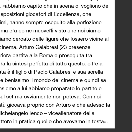
, «abbiamo capito che in scena ci vogliono dei
isposizioni giocatori di Eccellenza, che
imi, hanno sempre eseguito alla perfezione
ema era come muoverli visto che noi siamo
biamo cercato delle figure che fossero vicine al
 cinema.
Arturo Calabresi (23 presenze
iera partita alla Roma e proseguita tra
era la sintesi perfetta di tutto questo: oltre a
a è il figlio di Paolo Calabresi e sua sorella
ce benissimo il mondo del cinema e quindi sa
Insieme a lui abbiamo preparato le partite e
ul set ma ovviamente non poteva. Con noi
entù giocava proprio con Arturo e che adesso fa
Michelangelo Ienco – viceallenatore della
tere in pratica quello che avevamo in testa».