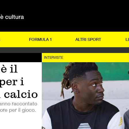
S
FORMULA 1
ALTRI SPORT
L
INTERVISTE
è il
per i
 calcio
hanno raccontato
ore per il gioco.