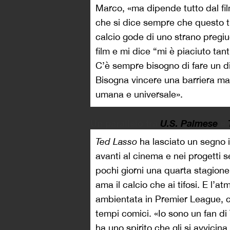
Marco, «ma dipende tutto dal fil
che si dice sempre che questo ti
calcio gode di uno strano pregiu
film e mi dice “mi è piaciuto tan
C’è sempre bisogno di fare un dis
Bisogna vincere una barriera ma 
umana e universale».
Un parallelo tra
U.S. Palmese
e
Ted Lasso
ha lasciato un segno i
avanti al cinema e nei progetti 
pochi giorni una quarta stagione.
ama il calcio che ai tifosi. E l’a
ambientata in Premier League, co
tempi comici. «Io sono un fan di
ha uno spirito che gli si avvicin