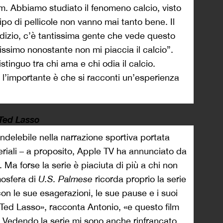
m. Abbiamo studiato il fenomeno calcio, visto
po di pellicole non vanno mai tanto bene. Il
dizio, c’è tantissima gente che vede questo
tissimo nonostante non mi piaccia il calcio”.
tinguo tra chi ama e chi odia il calcio.
l’importante è che si racconti un’esperienza
Ted Lasso
ndelebile nella narrazione sportiva portata
seriali – a proposito, Apple TV ha annunciato da
 Ma forse la serie è piaciuta di più a chi non
tmosfera di
U.S. Palmese
ricorda proprio la serie
n le sue esagerazioni, le sue pause e i suoi
 Ted Lasso», racconta Antonio, «e questo film
a. Vedendo la serie mi sono anche rinfrancato