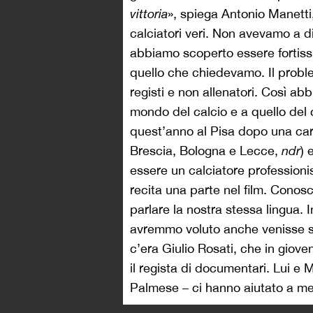
vittoria
», spiega Antonio Manetti
calciatori veri. Non avevamo a d
abbiamo scoperto essere fortiss
quello che chiedevamo. Il probl
registi e non allenatori. Così ab
mondo del calcio e a quello del
quest’anno al Pisa dopo una carr
Brescia, Bologna e Lecce,
ndr
) 
essere un calciatore professionist
recita una parte nel film. Conos
parlare la nostra stessa lingua. 
avremmo voluto anche venisse s
c’era Giulio Rosati, che in giov
il regista di documentari. Lui e 
Palmese – ci hanno aiutato a met