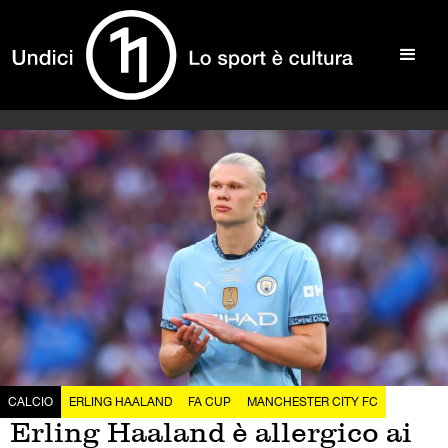
CALCIO
ERLING HAALAND
FA CUP
MANCHESTER CITY FC
Erling Haaland è allergico ai