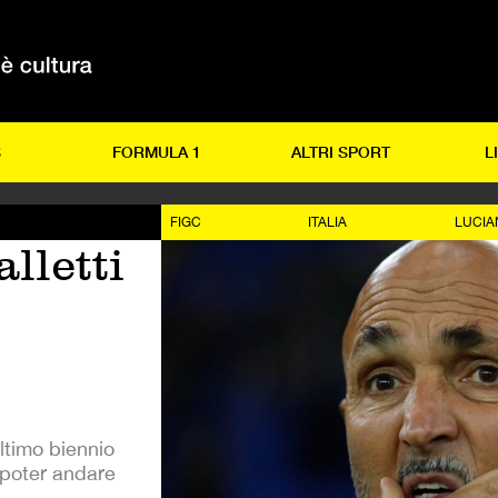
S
FORMULA 1
ALTRI SPORT
L
FIGC
ITALIA
LUCIA
lletti
'ultimo biennio
 poter andare