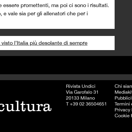
 essere promettenti, ma poi ci sono i risultati.
 e vale sia per gli allenatori che per i
visto l’Italia più desolante di sempre
Rivista Undici
Chi sia
Via Garofalo 31
Mediaki
20133 Milano
Pubblici
 cultura
T +39 02 36504651
Termini 
Privacy 
Cookie 