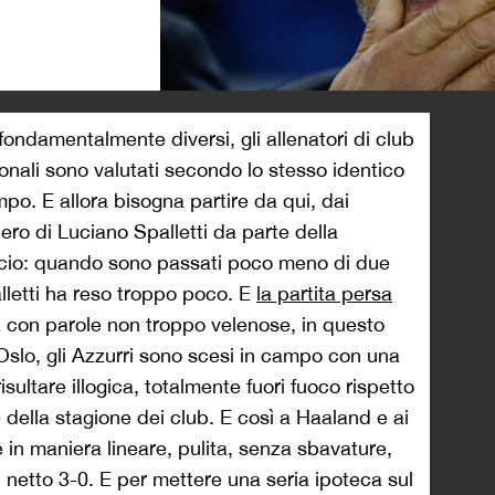
>
 fondamentalmente diversi, gli allenatori di club
ionali sono valutati secondo lo stesso identico
campo. E allora bisogna partire da qui, dai
ero di Luciano Spalletti da parte della
lcio: quando sono passati poco meno di due
palletti ha reso troppo poco. E
la partita persa
la con parole non troppo velenose, in questo
 Oslo, gli Azzurri sono scesi in campo con una
sultare illogica, totalmente fuori fuoco rispetto
 della stagione dei club. E così a Haaland e ai
in maniera lineare, pulita, senza sbavature,
n netto 3-0. E per mettere una seria ipoteca sul