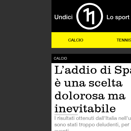
CALCIO
TENNI
CALCIO
L’addio di Spa
è una scelta
dolorosa ma
inevitabile
I risultati ottenuti dall'Italia nell
sono stati troppo deludenti, per
avanti.