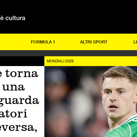
S
FORMULA 1
ALTRI SPORT
L
MONDIALI 2026
e torna
è una
guarda
atori
eversa,