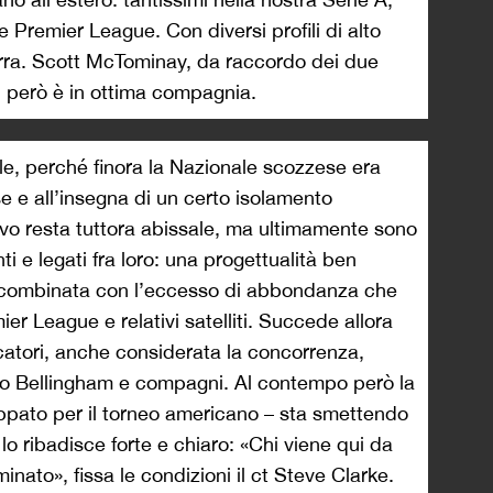
 Premier League. Con diversi profili di alto
ilterra. Scott McTominay, da raccordo dei due
i però è in ottima compagnia.
le, perché finora la Nazionale scozzese era
se e all’insegna di un certo isolamento
ativo resta tuttora abissale, ma ultimamente sono
ti e legati fra loro: una progettualità ben
, combinata con l’eccesso di abbondanza che
er League e relativi satelliti. Succede allora
atori, anche considerata la concorrenza,
so Bellingham e compagni. Al contempo però la
appato per il torneo americano – sta smettendo
o ribadisce forte e chiaro: «Chi viene qui da
nato», fissa le condizioni il ct Steve Clarke.