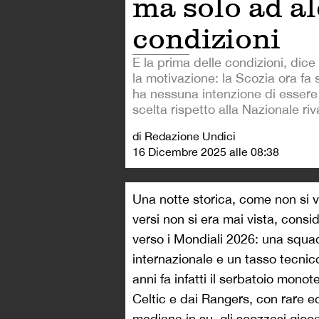
ma solo ad a
condizioni
E la prima delle condizioni, dice 
la motivazione: la Scozia ora fa 
ha nessuna intenzione di esser
scelta rispetto alla Nazionale riv
di Redazione Undici
16 Dicembre 2025 alle 08:38
Una notte storica, come non si v
versi non si era mai vista, consid
verso i Mondiali 2026: una squa
internazionale e un tasso tecnico
anni fa infatti il serbatoio mono
Celtic e dai Rangers, con rare e
mediana in su, gli scozzesi gioca