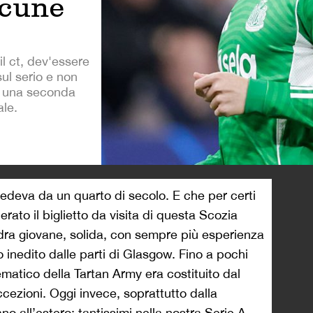
lcune
il ct, dev'essere
sul serio e non
e una seconda
ale.
>
edeva da un quarto di secolo. E che per certi
erato il biglietto da visita di questa Scozia
dra giovane, solida, con sempre più esperienza
 inedito dalle parti di Glasgow. Fino a pochi
tematico della Tartan Army era costituito dal
ccezioni. Oggi invece, soprattutto dalla
no all’estero: tantissimi nella nostra Serie A,