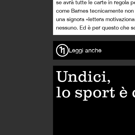
se avrà tutte le carte in regola p
come Barnes tecnicamente non si
una signora «lettera motivaziona
nessuno. Ed è per questo che s
Leggi anche
Undici,
lo sport è