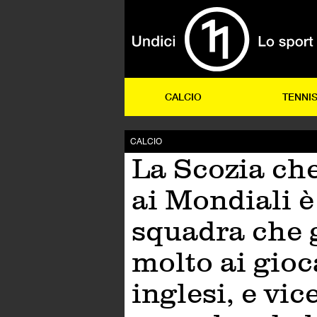
CALCIO
TENNI
CALCIO
La Scozia ch
ai Mondiali 
squadra che 
molto ai gioc
inglesi, e vic