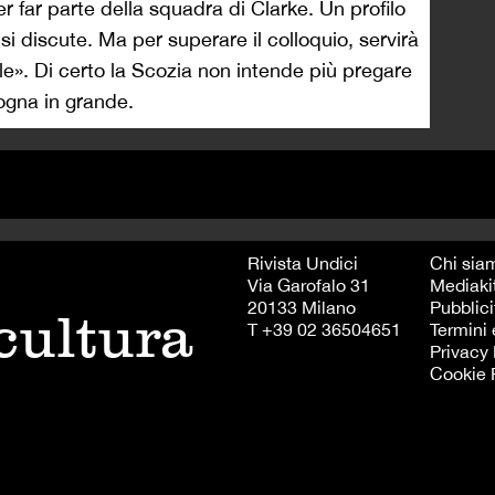
er far parte della squadra di Clarke. Un profilo
 discute. Ma per superare il colloquio, servirà
le». Di certo la Scozia non intende più pregare
ogna in grande.
Rivista Undici
Chi sia
Via Garofalo 31
Mediaki
20133 Milano
Pubblici
 cultura
T +39 02 36504651
Termini 
Privacy 
Cookie 