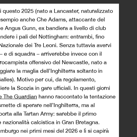
i questo 2025 (nato a Lancaster, naturalizzato
o esempio anche Che Adams, attaccante del
 e Angus Gunn, ex bandiera a livello di club
fendere i pali del Nottingham: entrambi, fino
Nazionale dei Tre Leoni. Senza tuttavia avervi
 – e di squadra – arriverebbe invece con il
trocampista offensivo del Newcastle, nato a
giare la maglia dell’Inghilterra soltanto in
Galles). Motivo per cui, da regolamento,
e la Scozia in gare ufficiali. In questi giorni
 The Guardian
hanno raccontato la tentazione
mette di sperare nell’Inghilterra, ma al
orta alla Tartan Army: sarebbe il primo
e nazionalità calcistica in Gran Bretagna.
mburgo nei primi mesi del 2026 e lì si capirà