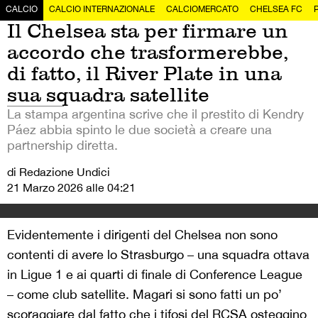
CALCIO
CALCIO INTERNAZIONALE
CALCIOMERCATO
CHELSEA FC
Il Chelsea sta per firmare un
accordo che trasformerebbe,
di fatto, il River Plate in una
sua squadra satellite
La stampa argentina scrive che il prestito di Kendry
Páez abbia spinto le due società a creare una
partnership diretta.
di Redazione Undici
21 Marzo 2026 alle 04:21
Evidentemente i dirigenti del Chelsea non sono
contenti di avere lo Strasburgo – una squadra ottava
in Ligue 1 e ai quarti di finale di Conference League
– come club satellite. Magari si sono fatti un po’
scoraggiare dal fatto che
i tifosi del RCSA osteggino