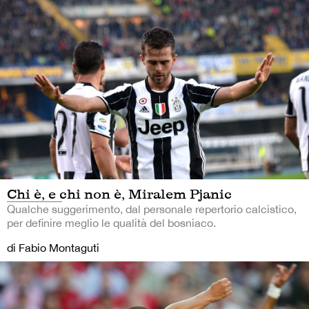
Chi è, e chi non è, Miralem Pjanic
Qualche suggerimento, dal personale repertorio calcistico,
per definire meglio le qualità del bosniaco.
di Fabio Montaguti