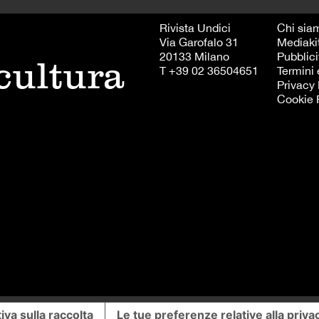
Rivista Undici
Chi sia
Via Garofalo 31
Mediaki
20133 Milano
Pubblici
 cultura
T +39 02 36504651
Termini 
Privacy 
Cookie 
iva sulla raccolta
Le tue preferenze relative alla priva