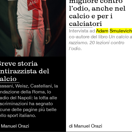
migliore contro
l’odio, anche nel
calcio e per i
calciatori
Intervista ad
Adam
Smulevich
co-autore del libro
Un calcio a
razzismo. 20 lezioni contro
l'odio
.
reve storia
ntirazzista del
alcio
assani, Weisz, Castellani, la
ondazione della Roma, lo
adio del Napoli: la lotta alle
iscriminazioni ha segnato
lcune delle pagine più belle
llo sport italiano.
i Manuel Orazi
di Manuel Orazi