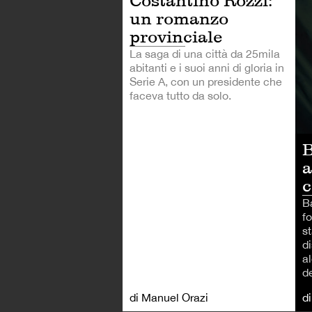
Costantino Rozzi:
un romanzo
provinciale
La saga di una città da 25mila
abitanti e i suoi anni di gloria in
Serie A, con un presidente che
faceva tutto da solo.
B
a
c
B
f
st
d
a
de
di Manuel Orazi
d