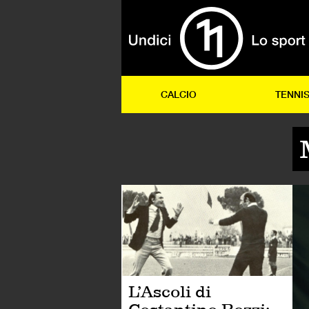
CALCIO
TENNI
CA
L’Ascoli di