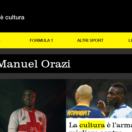
S
FORMULA 1
ALTRI SPORT
L
Manuel Orazi
LCIO
CALCIO
La
cultura
è l’arm