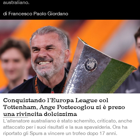
australiano.
di Francesco Paolo Giordano
Conquistando l’Europa League col
Tottenham, Ange Postecoglou si è preso
una rivincita dolcissima
L'allenatore australiano è stato schernito, criticato, anche
attaccato per i suoi risultati e la sua spavalderia. Ora ha
riportato gli Spurs a vincere un trofeo dopo 17 anni.