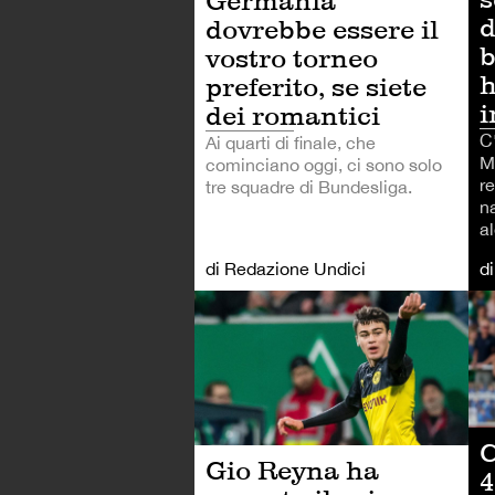
Germania
d
dovrebbe essere il
b
vostro torneo
h
preferito, se siete
i
dei romantici
C
Ai quarti di finale, che
M
cominciano oggi, ci sono solo
r
tre squadre di Bundesliga.
n
al
di Redazione Undici
d
CA
C
Gio Reyna ha
4