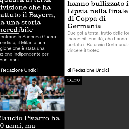
hanno bullizzato i
ivisione che ha
Lipsia nella finale
attuto il Bayern,
di Coppa di
a una storia
Germania
ncredibile
Due gol a testa, frutto delle lo
'entrano la Seconda Guerra
incredibili qualità, che hanno
ondiale, il Milan e una
portato il Borussia Dortmund 
egione che è stata una
vincere il trofeo.
azione indipendente per
cuni anni.
i Redazione Undici
di Redazione Undici
LCIO
CALCIO
laudio Pizarro ha
0 anni, ma