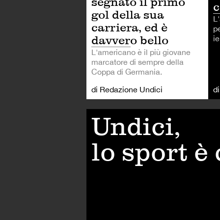
segnato il primo
c
gol della sua
L
carriera, ed è
pe
davvero bello
ie
L'americano è il più giovane
marcatore di sempre della
Coppa di Germania.
di Redazione Undici
d
Undici,
lo sport è