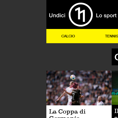
CALCIO
TENNI
CA
I
La Coppa di
s