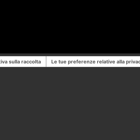
iva sulla raccolta
Le tue preferenze relative alla priva