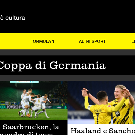
S
FORMULA 1
ALTRI SPORT
L
Coppa di Germania
LCIO
CALCIO
l Saarbrucken, la
Haaland e Sanch
quadra di terza