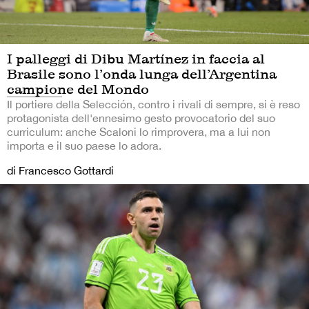
I palleggi di Dibu Martínez in faccia al
Brasile sono l’onda lunga dell’Argentina
campione del Mondo
Il portiere della Selección, contro i rivali di sempre, si è reso
protagonista dell'ennesimo gesto provocatorio del suo
curriculum: anche Scaloni lo rimprovera, ma a lui non
importa e il suo paese lo adora.
di Francesco Gottardi