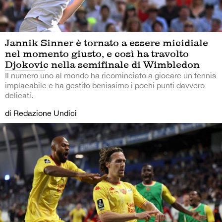
Jannik Sinner è tornato a essere micidiale
nel momento giusto, e così ha travolto
Djokovic nella semifinale di Wimbledon
Il numero uno al mondo ha ricominciato a giocare un tennis
implacabile e ha gestito benissimo i pochi punti davvero
delicati.
di Redazione Undici