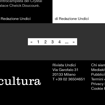
entrocampista del Crystal
alace Cheick Doucouré.
i Redazione Undici
di Redazione Undici
«
1
2
3
4
...
»
Rivista Undici
Chi sia
Via Garofalo 31
Mediaki
20133 Milano
Pubblici
 cultura
T +39 02 36504651
Termini 
Privacy 
Cookie 