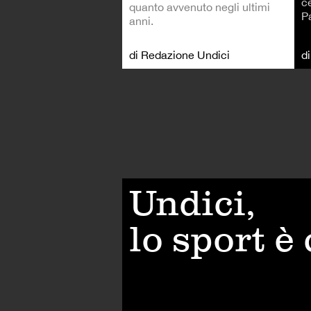
c
quanto avvenuto negli ultimi
P
anni.
di Redazione Undici
d
Undici,
lo sport è