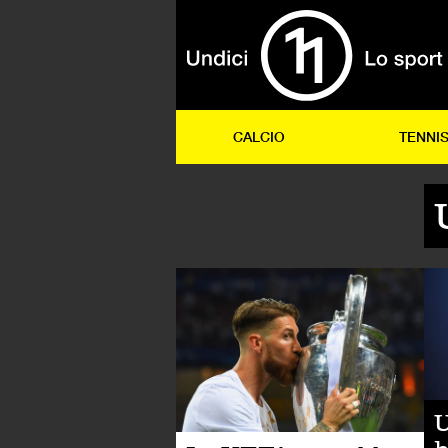
CALCIO
TENNI
CA
U