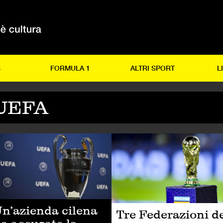
S
FORMULA 1
ALTRI SPORT
L
UEFA
LCIO
CALCIO
n’azienda cilena
Tre Federazioni d