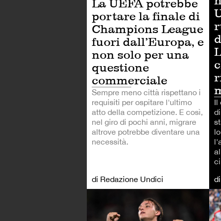
h
La UEFA potrebbe
U
portare la finale di
r
Champions League
d
fuori dall’Europa, e
L
non solo per una
c
questione
r
commerciale
m
Sempre meno città rispettano i
Il
requisiti per ospitare l'ultimo
d
atto della competizione. E così,
st
nel giro di pochi anni, migrare
lo
altrove potrebbe diventare una
l
necessità.
a
ci
di Redazione Undici
d
CA