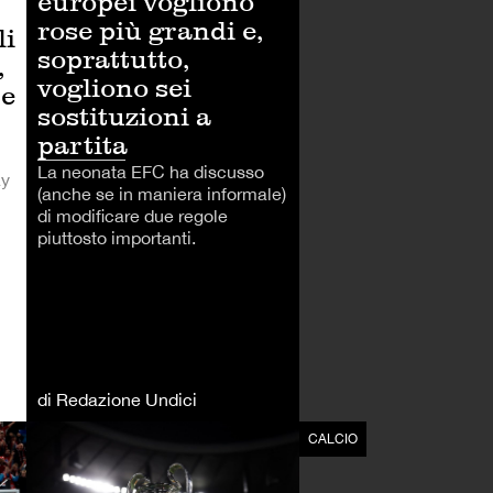
europei vogliono
rose più grandi e,
li
soprattutto,
,
vogliono sei
ce
sostituzioni a
partita
La neonata EFC ha discusso
ay
(anche se in maniera informale)
di modificare due regole
piuttosto importanti.
di Redazione Undici
CALCIO
CALCIO