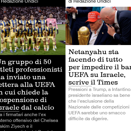
i Redazione Undici
di Redazione Undici
LCIO
CALCIO
Netanyahu sta
facendo di tutto
n gruppo di 50
per impedire il ba
tleti professionisti
UEFA su Israele,
a inviato una
scrive il Times
ettera alla UEFA
Pressioni a Trump, a Infantino.
n cui chiede la
presidente israeliano sa bene
ospensione di
che l'esclusione della
sraele dal calcio
Nazionale dalle competizioni
UEFA sarebbe uno smacco
a i firmatari anche l'ex
difficile da digerire.
sterno offensivo del Chelsea
akim Ziyech e il