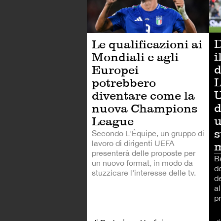
D
Le qualificazioni ai
i
Mondiali e agli
d
Europei
L
potrebbero
diventare come la
d
nuova Champions
u
League
s
Secondo L'Équipe, un gruppo di
lavoro di dirigenti UEFA
m
presenterà delle proposte per
B
un nuovo format, in modo da
d
stuzzicare l'interesse delle tv.
d
al
p