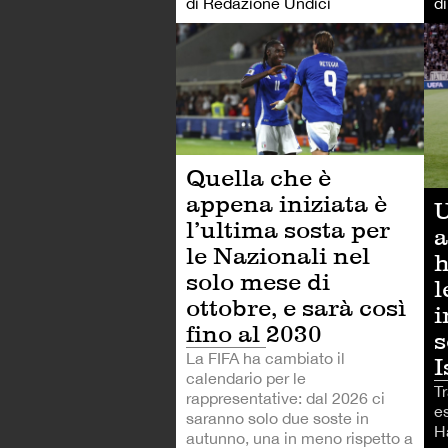
di Redazione Undici
d
CA
Quella che è
appena iniziata è
U
l’ultima sosta per
a
le Nazionali nel
h
solo mese di
l
ottobre, e sarà così
i
fino al 2030
s
La FIFA ha cambiato il
I
calendario per le
Tr
rappresentative: dal 2026 ci
e
saranno solo due soste in
H
autunno, una in meno rispetto a