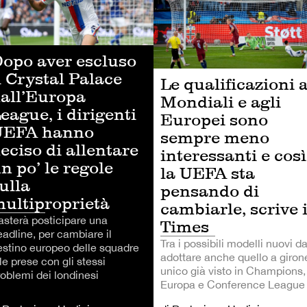
opo aver escluso
l Crystal Palace
Le qualificazioni a
all’Europa
Mondiali e agli
eague, i dirigenti
Europei sono
UEFA hanno
sempre meno
eciso di allentare
interessanti e così
n po’ le regole
la UEFA sta
ulla
pensando di
ultiproprietà
cambiarle, scrive i
asterà posticipare una
Times
eadline, per cambiare il
Tra i possibili modelli nuovi d
estino europeo delle squadre
adottare anche quello a giron
le prese con gli stessi
unico già visto in Champions,
roblemi dei londinesi
Europa e Conference League