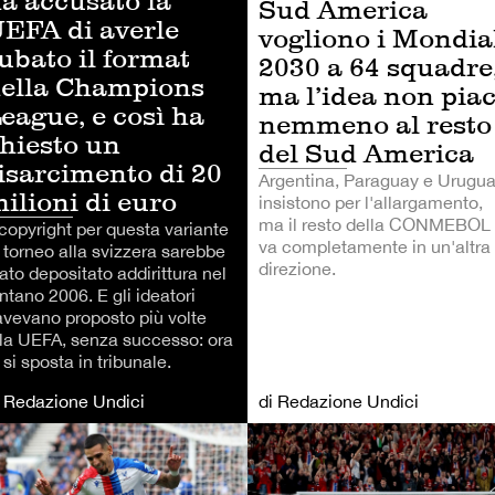
a accusato la
Sud America
EFA di averle
vogliono i Mondia
ubato il format
2030 a 64 squadre
ella Champions
ma l’idea non pia
eague, e così ha
nemmeno al resto
hiesto un
del Sud America
isarcimento di 20
Argentina, Paraguay e Urugu
ilioni di euro
insistono per l'allargamento,
ma il resto della CONMEBOL
 copyright per questa variante
va completamente in un'altra
i torneo alla svizzera sarebbe
direzione.
ato depositato addirittura nel
ntano 2006. E gli ideatori
'avevano proposto più volte
lla UEFA, senza successo: ora
 si sposta in tribunale.
i Redazione Undici
di Redazione Undici
LCIO
CALCIO