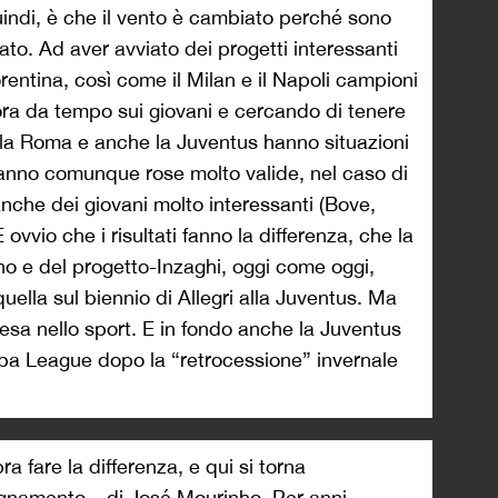
quindi, è che il vento è cambiato perché sono
o. Ad aver avviato dei progetti interessanti
orentina, così come il Milan e il Napoli campioni
avora da tempo sui giovani e cercando di tenere
er, la Roma e anche la Juventus hanno situazioni
hanno comunque rose molto valide, nel caso di
anche dei giovani molto interessanti (Bove,
È ovvio che i risultati fanno la differenza, che la
o e del progetto-Inzaghi, oggi come oggi,
quella sul biennio di Allegri alla Juventus. Ma
presa nello sport. E in fondo anche la Juventus
pa League dopo la “retrocessione” invernale
 fare la differenza, e qui si torna
segnamento – di José Mourinho. Per anni