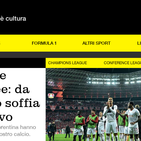
S
FORMULA 1
ALTRI SPORT
L
CHAMPIONS LEAGUE
CONFERENCE LEAG
le
e: da
 soffia
vo
orentina hanno
ostro calcio.