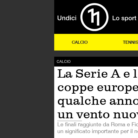
CALCIO
TENNI
CALCIO
La Serie A e 
coppe europe
qualche anno
un vento nuo
Le finali raggiunte da Roma e Fi
un significato importante per il n