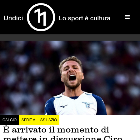
CALCIO
SERIE A
SS LAZIO
È arrivato il momento di
mettere in discussione Ciro