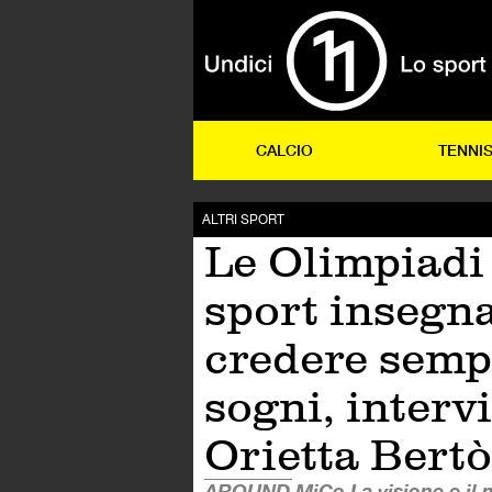
CALCIO
TENNI
ALTRI SPORT
Le Olimpiadi 
sport insegn
credere semp
sogni, intervi
Orietta Bertò
AROUND MiCo La visione e il 