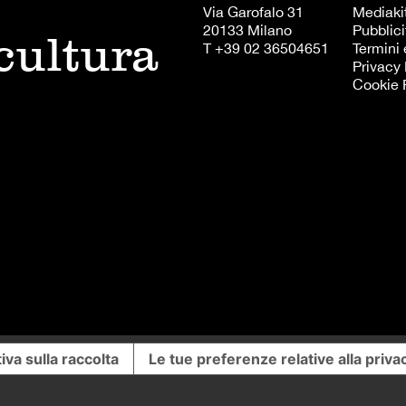
Via Garofalo 31
Mediaki
20133 Milano
Pubblici
 cultura
T +39 02 36504651
Termini 
Privacy 
Cookie 
iva sulla raccolta
Le tue preferenze relative alla priva