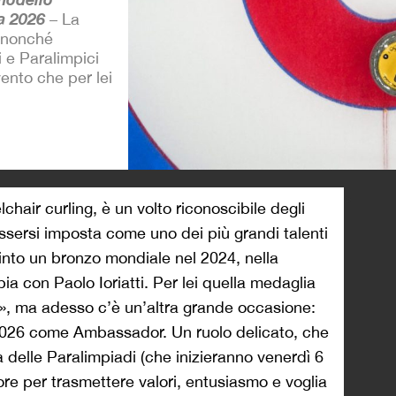
na 2026
– La
, nonché
 e Paralimpici
vento che per lei
>
chair curling, è un volto riconoscibile degli
essersi imposta come uno dei più grandi talenti
vinto un bronzo mondiale nel 2024, nella
a con Paolo Ioriatti. Per lei quella medaglia
e», ma adesso c’è un’altra grande occasione:
 2026 come Ambassador. Un ruolo delicato, che
a delle Paralimpiadi (che inizieranno venerdì 6
tore per trasmettere valori, entusiasmo e voglia