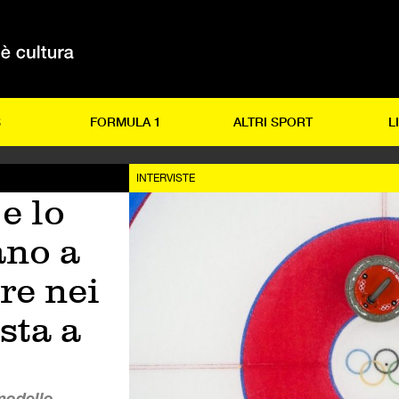
S
FORMULA 1
ALTRI SPORT
L
INTERVISTE
e lo
ano a
re nei
sta a
modello