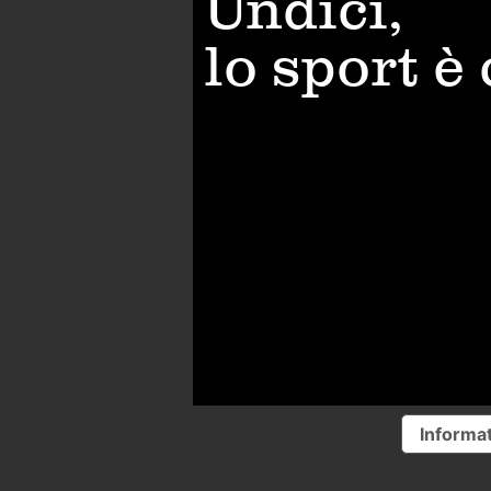
Undici,
lo sport è
Informat