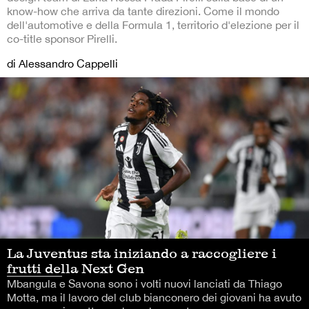
know-how che arriva da tante direzioni. Come il mondo
dell'automotive e della Formula 1, territorio d'elezione per il
co-title sponsor Pirelli.
di Alessandro Cappelli
La Juventus sta iniziando a raccogliere i
frutti della Next Gen
Mbangula e Savona sono i volti nuovi lanciati da Thiago
Motta, ma il lavoro del club bianconero dei giovani ha avuto