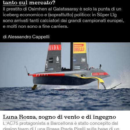
tanto sul mercato?
Il prestito di Osimhen al Galatasaray è solo la punta di un
iceberg economico e (soprattutto) politico: in Süper Lïg
sono arrivati tanti calciatori dai grandi campionati europei,
e molti non sono a fine carriera.
di Alessandro Cappelli
Luna Rossa, sogno di vento e di ingegno
L'AC75 protagonista a Barcellona è stato concepito dal
design team di Luna Rossa Prada Pirelli sulla base di un