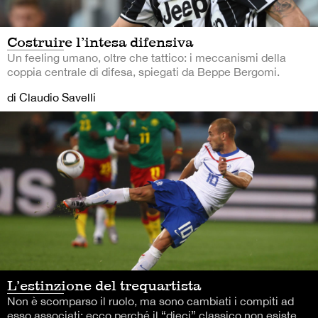
Costruire l’intesa difensiva
Un feeling umano, oltre che tattico: i meccanismi della
coppia centrale di difesa, spiegati da Beppe Bergomi.
di Claudio Savelli
L’estinzione del trequartista
Non è scomparso il ruolo, ma sono cambiati i compiti ad
esso associati: ecco perché il “dieci” classico non esiste