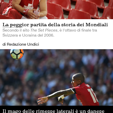
La peggior partita della storia dei Mondiali
Secondo il sito
The Set Pieces
, è l'ottavo di finale tra
Svizzera e Ucraina del 2006.
di Redazione Undici
Il mago delle rimesse laterali è un danese