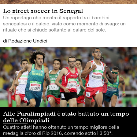
Lo street soccer in Senegal
Un reportage che mostra il rapporto tra i bambini
senegalesi e il calcio, visto come momento di svago: un
rituale che si chiude soltanto al calare del sole.
di Redazione Undici
Alle Paralimpiadi è stato battuto un tempo
delle Olimpiadi
Quattro atleti hanno ottenuto un tempo migliore della
medaglia d'oro di Rio 2016, correndo sotto i 3'50".