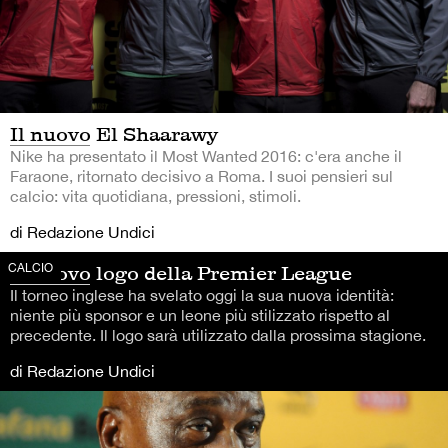
Il nuovo El Shaarawy
Nike ha presentato il Most Wanted 2016: c'era anche il
Faraone, ritornato decisivo a Roma. I suoi pensieri sul
calcio: vita quotidiana, pressioni, stimoli.
di Redazione Undici
CALCIO
Il nuovo logo della Premier League
Il torneo inglese ha svelato oggi la sua nuova identità:
niente più sponsor e un leone più stilizzato rispetto al
precedente. Il logo sarà utilizzato dalla prossima stagione.
di Redazione Undici