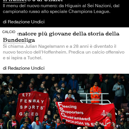
Il menu del nuovo numero: da Higuaín al Sei Nazioni, dal
campionato russo allo speciale Champions League.
di Redazione Undici
CALCIO
L’allenatore più giovane della storia della
Bundesliga
Si chiama Julian Nagelsmann e a 28 anni è diventato il
nuovo tecnico dell'Hoffenheim. Predica un calcio offensivo
e si ispira a Tuchel.
di Redazione Undici