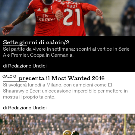
Sette giorni di calcio/2
Sei partite da vivere in settimana: scontri al vertice in Serie
A e Premier, Coppa in Germania.
di Redazione Undici
CALCIO
Nike presenta il Most Wanted 2016
Si svolgerà lunedì a Milano, con campioni come El
Shaarawy e Éder: un'occasione imperdibile per mettere in
mostra il proprio talento.
di Redazione Undici