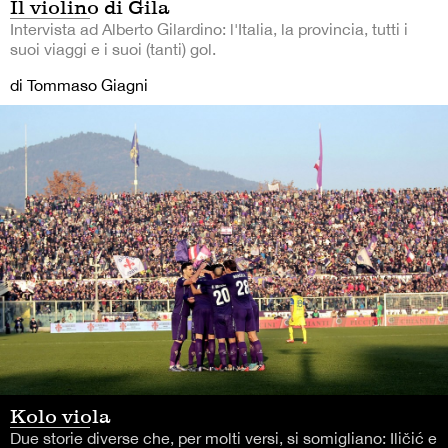
Il violino di Gila
Intervista ad Alberto Gilardino: l'Italia, la provincia, tutti i
suoi viaggi e i suoi (tanti) gol.
di Tommaso Giagni
Kolo viola
Due storie diverse che, per molti versi, si somigliano: Iličić e