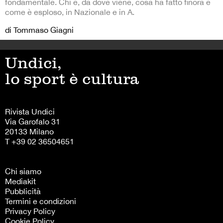
fondamentale. Chi è, da dove viene, cosa ha fatto finora e
come è esploso, in Nazionale e in A.
di Tommaso Giagni
Undici,
lo sport è cultura
Rivista Undici
Via Garofalo 31
20133 Milano
T +39 02 36504651
Chi siamo
Mediakit
Pubblicità
Termini e condizioni
Privacy Policy
Cookie Policy