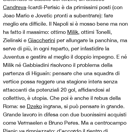
Candreva
-Icardi-Perisic è da primissimi posti (con
Joao Mario e Jovetic pronti a subentrare): fare
meglio era difficile. Il Napoli si è mosso bene ma non
ha fatto il massimo: ottimo
Milik
, ottimi Tonelli,
Zielinski e
Giaccherini
per allungare la panchina, ma
serve di più, in ogni reparto, per infastidire la
Juventus e gestire al meglio il doppio impegno. E né
Milik né Gabbiadini risolvono il problema della
partenza di Higuaín: pensare che una squadra di
vertice possa reggere una stagione intera senza
attaccanti da potenziali 20 gol, affidandosi al
collettivo, è utopia. Che poi è anche il rebus della
Roma: se
Dzeko
ingrana, si può pensare in grande.
Grande lavoro in difesa con due buonissimi acquisti
come Vermaelen e Bruno Peres. Ma a centrocampo
Pjanic va rimpiazzato: d’accordo il rientro di