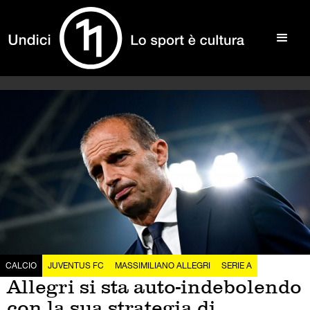
CALCIO
JUVENTUS FC
MASSIMILIANO ALLEGRI
SERIE A
Allegri si sta auto-indebolendo
con la sua strategia di