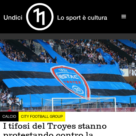
CALCIO
CITY FOOTBALL GROUP
I tifosi del Troyes stanno
protestando contro la