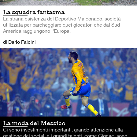
La squadra fantasma
La strana esistenza del Deportivo Maldonado, società
utilizzata per parcheggiare quei giocatori che dal Sud
America raggiungono l'Europa.
di Dario Falcini
La moda del Messico
Ci sono investimenti importanti, grande attenzione alla
gestione dei social, e i grandi talenti, come Gignac, sono