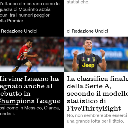
statistiche.
ll'attacco dimostrano come la
quadra di Mourinho abbia
cuni tra i numeri peggiori
lla Premier.
i Redazione Undici
di Redazione Undici
LCIO
CALCIO
irving Lozano ha
La classifica final
egnato anche al
della Serie A,
ebutto in
secondo il modell
Champions League
statistico di
FiveThirtyEight
osì come in Messico, Olanda,
ondiali.
No, non sembrerebbe esserci
una grande lotta per il titolo.