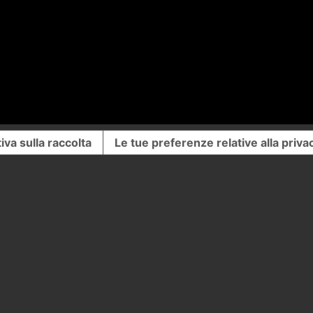
iva sulla raccolta
Le tue preferenze relative alla priva