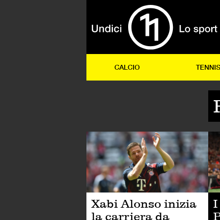
CALCIO
TENNI
CA
Xabi Alonso inizia
I
la carriera da
P