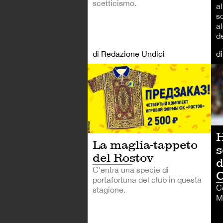
scetticismo.
a
s
al
de
di Redazione Undici
d
CA
H
La maglia-tappeto
s
del Rostov
d
C'entra una specie di
portafortuna del club in questa
C
stagione.
M