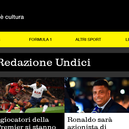
S
FORMULA 1
ALTRI SPORT
L
Redazione Undici
LCIO
CALCIO
 giocatori della
Ronaldo sarà
remier si stanno
azionista di