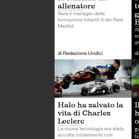
allenatore
t
g
Sarà il manager della
formazione Infantil A del Real
B
Madrid.
A
s
ge
di Redazione Undici
d
FO
I
Halo ha salvato la
h
vita di Charles
o
Leclerc
r
La nuova tecnologia era stata
accolta inizialmente con
N