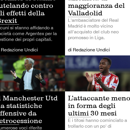
utelando contro
maggioranza del
li effetti della
Valladolid
rexit
L'ambasciatore del Real
Madrid è molto vicino
lcuni si stanno affidando a
all'acquisto del club neo
ocietà come Argentex per la
promosso in Liga.
stione dei propri capitali.
i Redazione Undici
di Redazione Undici
RMULA 1
CALCIO
l Manchester Utd
L’attaccante men
a statistiche
in forma degli
ffensive da
ultimi 30 mesi
etrocessione
E i tifosi hanno cominciato a
trollarlo con un po' di
umerose voci riferite