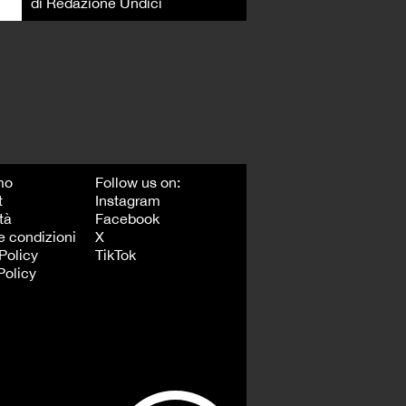
di Redazione Undici
mo
Follow us on:
t
Instagram
tà
Facebook
e condizioni
X
Policy
TikTok
Policy