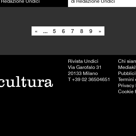
i Redazione Undici
di Redazione Undici
«
...
5
6
7
8
9
»
Rivista Undici
Chi sia
Via Garofalo 31
Mediaki
20133 Milano
Pubblici
 cultura
T +39 02 36504651
Termini 
Privacy 
Cookie 