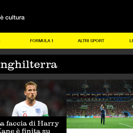
S
FORMULA 1
ALTRI SPORT
L
Inghilterra
LCIO
CALCIO
a faccia di Harry
ane è finita su