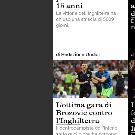
15 anni
a
d
La vittoria dell'Inghilterra ha
chiuso una striscia di 5609
È
giorni.
m
di Redazione Undici
d
CA
L’ottima gara di
L
Brozovic contro
f
l’Inghilterra
d
I
Il centrocampista dell'Inter è
stato quello che ha percorso