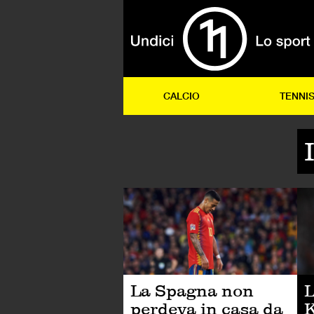
CALCIO
TENNI
CA
La Spagna non
L
perdeva in casa da
K