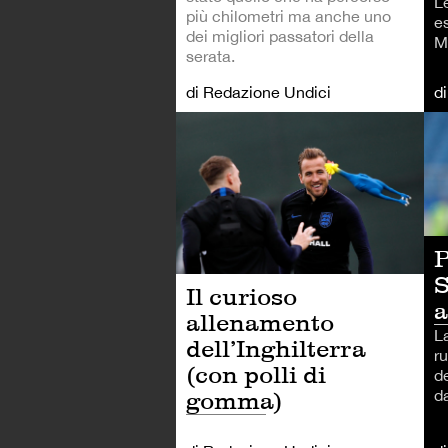
L
più chilometri ma anche uno
e
dei migliori passatori della
M
serata.
di Redazione Undici
d
CA
P
S
Il curioso
a
allenamento
La
dell’Inghilterra
r
(con polli di
d
da
gomma)