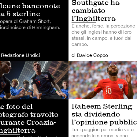
Southgate ha
lcune banconote
cambiato
a 5 sterline
l’Inghilterra
 opera di Graham Short,
E anche, forse, la percezione
icroincisore di Birmingham.
che gli inglesi hanno di loro
stessi. In campo, e fuori dal
campo.
i Redazione Undici
di Davide Coppo
LCIO
CALCIO
Raheem Sterling
e foto del
sta dividendo
otografo travolto
l’opinione pubbli
urante Croazia-
nghilterra
Tra i peggiori per media voto
secondo la stampa, viene