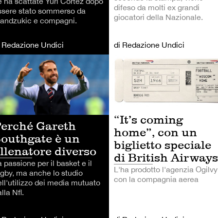
e ha scattate Yuri Cortez dopo
difeso da molti ex grandi
ssere stato sommerso da
giocatori della Nazionale.
andzukic e compagni.
i Redazione Undici
di Redazione Undici
LCIO
CALCIO
“It’s coming
erché Gareth
home”, con un
outhgate è un
biglietto speciale
llenatore diverso
di British Airways
 passione per il basket e il
L'ha prodotto l'agenzia Ogilvy
ugby, ma anche lo studio
con la compagnia aerea
ell'utilizzo dei media mutuato
lla Nfl.