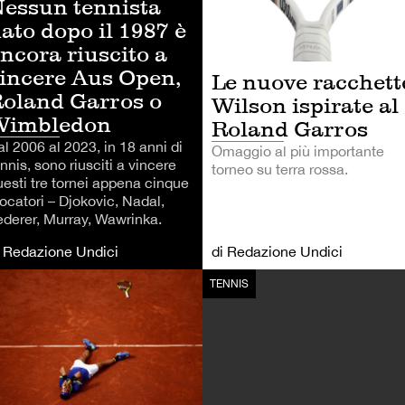
essun tennista
ato dopo il 1987 è
ncora riuscito a
incere Aus Open,
Le nuove racchett
oland Garros o
Wilson ispirate al
Wimbledon
Roland Garros
l 2006 al 2023, in 18 anni di
Omaggio al più importante
nnis, sono riusciti a vincere
torneo su terra rossa.
uesti tre tornei appena cinque
ocatori – Djokovic, Nadal,
ederer, Murray, Wawrinka.
i Redazione Undici
di Redazione Undici
NNIS
TENNIS