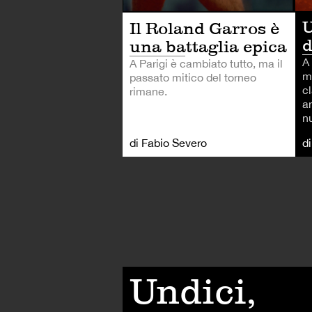
U
Il Roland Garros è
una battaglia epica
A 
A Parigi è cambiato tutto, ma il
m
passato mitico del torneo
c
rimane.
a
n
di Fabio Severo
d
Undici,