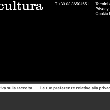
 cultura
T +39 02 36504651
Termini 
Privacy 
Cookie 
iva sulla raccolta
Le tue preferenze relative alla priva