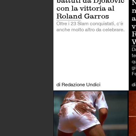
battuti da Djokovic
N
con la vittoria al
n
Roland Garros
a
Oltre i 23 Slam conquistati, c'è
v
anche molto altro da celebrare.
R
Da
te
q
gi
F
di Redazione Undici
d
TE