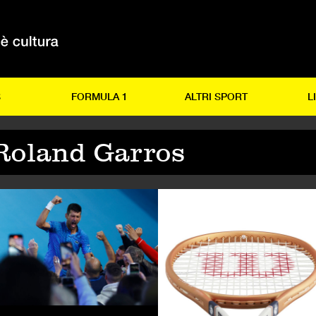
S
FORMULA 1
ALTRI SPORT
L
Roland Garros
NNIS
TENNIS