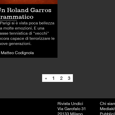
n Roland Garros
drammatico
Parigi si è vista poca bellezza
a molte emozioni. E una
lasse tennistica di "vecchi"
ncora capace di terrorizzare le
uove generazioni.
i Matteo Codignola
«
1
2
3
Rivista Undici
Chi sia
Via Garofalo 31
Mediaki
20133 Milano
Pubblici