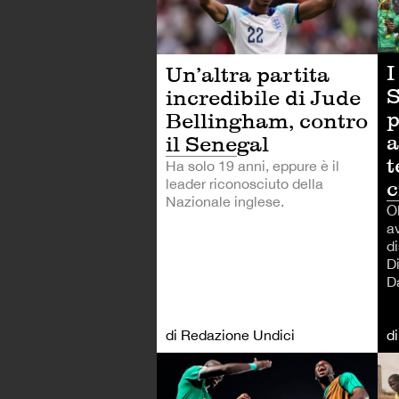
I
Un’altra partita
S
incredibile di Jude
p
Bellingham, contro
a
il Senegal
t
Ha solo 19 anni, eppure è il
leader riconosciuto della
c
Nazionale inglese.
O
a
di
D
D
di Redazione Undici
d
CA