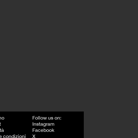
mo
Follow us on:
t
Instagram
tà
Facebook
e condizioni
X