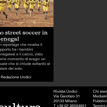
o street soccer in
enegal
n reportage che mostra il
pporto tra i bambini
negalesi e il calcio, visto
ome momento di svago: un
tuale che si chiude soltanto al
lare del sole.
i Redazione Undici
Rivista Undici
Chi sia
Via Garofalo 31
Mediaki
20133 Milano
Pubblici
T +39 02 36504651
Termini 