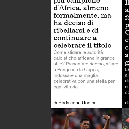
più campione
I
d’Africa, almeno
a
formalmente, ma
f
ha deciso di
p
ribellarsi e di
C
continuare a
c
celebrare il titolo
c
Come sfidare le autorità
s
calcistiche africane in grande
g
stile? Presentare ricorso, sfilare
L
a Parigi con la Coppa,
al
indossare una maglia
d
celebrativa con una stella per
so
ogni vittoria.
c
di Redazione Undici
d
CA