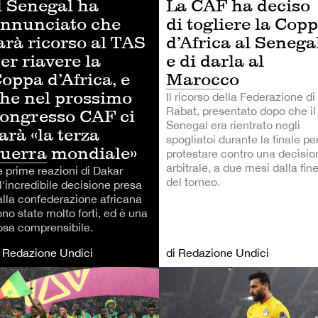
l Senegal ha
La CAF ha deciso
nnunciato che
di togliere la Cop
arà ricorso al TAS
d’Africa al Senega
er riavere la
e di darla al
oppa d’Africa, e
Marocco
he nel prossimo
Il ricorso della Federazione di
Rabat, presentato dopo che il
ongresso CAF ci
Senegal era rientrato negli
arà «la terza
spogliatoi durante la finale pe
uerra mondiale»
protestare contro una decisio
arbitrale, a due mesi dalla fin
e prime reazioni di Dakar
del torneo.
l'incredibile decisione presa
alla confederazione africana
no state molto forti, ed è una
osa comprensibile.
i Redazione Undici
di Redazione Undici
LCIO
CALCIO