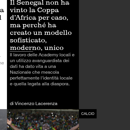
Il Senegal non ha
pa
vinto la Coppa
l
d’Africa per caso,
ma perché ha
creato un modello
sofisticato,
moderno, unico
Il lavoro delle Academy locali e
r
un utilizzo avanguardista dei
ne
dati ha dato vita a una
e
Nazionale che mescola
perfettamente l'identità locale
e quella legata alla diaspora.
di Vincenzo Lacerenza
CALCIO
CALCIO