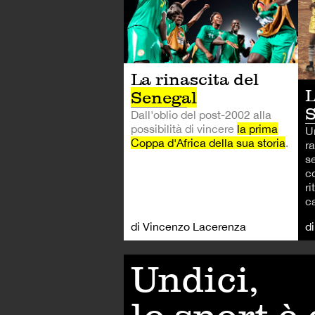
La rinascita del
L
Senegal
S
Dall'oblio del post-2002 alla
possibilità di vincere
la prima
U
Coppa d'Africa della sua storia
.
ra
se
c
ri
ca
di Vincenzo Lacerenza
d
Undici,