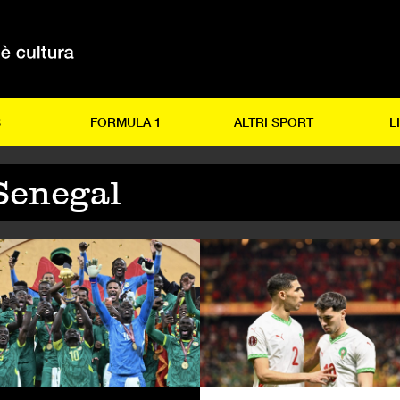
S
FORMULA 1
ALTRI SPORT
L
Senegal
LCIO
CALCIO