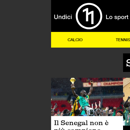
CALCIO
TENNI
CA
Il Senegal non è