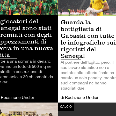
 giocatori del
Guarda la
enegal sono stati
bottiglietta di
remiati con degli
Gabaski con tutte
ppezzamenti di
le infografiche sui
erra in una nuova
rigoristi del
ittà
Senegal
ltre a una somma in denaro,
Al portiere dell'Egitto, però, il
vranno un lotto di 500 mq nei
suo lavoro statistico non è
stretti in costruzione di
bastato: alla lotteria finale ha
iamniadio, a 30 chilometri da
parato un solo penalty, mentre
akar.
suoi compagni ne hanno
sbagliati due.
i Redazione Undici
di Redazione Undici
LCIO
CALCIO