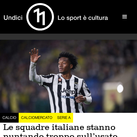
CALCIO
CALCIOMERCATO
SERIE A
Le squadre italiane stanno
puntando troppo sull’usato