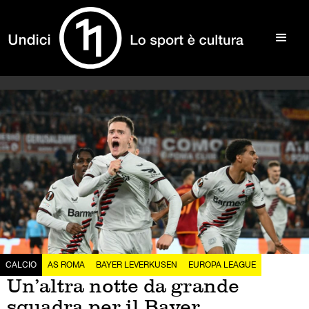
CALCIO
AS ROMA
BAYER LEVERKUSEN
EUROPA LEAGUE
Un’altra notte da grande
squadra per il Bayer