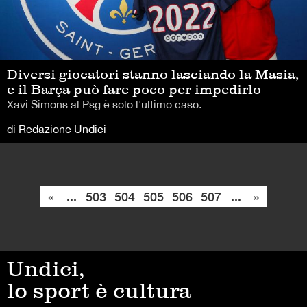
Diversi giocatori stanno lasciando la Masia,
e il Barça può fare poco per impedirlo
Xavi Simons al Psg è solo l'ultimo caso.
di Redazione Undici
«
...
503
504
505
506
507
...
»
Undici,
lo sport è cultura