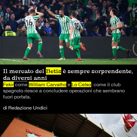
Il mercato del
Betis
è sempre sorprendente,
da diversi anni
Fekir
come
William Carvalho
e
Lo Celso
: come il club
spagnolo riesce a concludere operazioni che sembrano
fuori portata.
di Redazione Undici