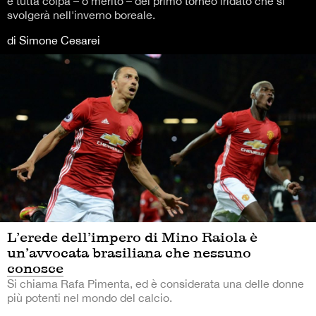
è tutta colpa – o merito – del primo torneo iridato che si
svolgerà nell'inverno boreale.
di Simone Cesarei
L’erede dell’impero di Mino Raiola è
un’avvocata brasiliana che nessuno
conosce
Si chiama Rafa Pimenta, ed è considerata una delle donne
più potenti nel mondo del calcio.