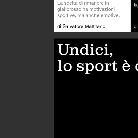
La scelta di rimanere in
fi
giallorosso ha motivazioni
sportive, ma anche emotive.
di Salvatore Malfitano
d
Undici,
lo sport è