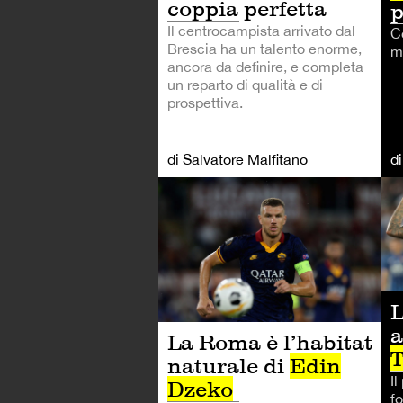
coppia perfetta
p
Il centrocampista arrivato dal
C
Brescia ha un talento enorme,
m
ancora da definire, e completa
un reparto di qualità e di
prospettiva.
di Salvatore Malfitano
d
CA
L
a
La Roma è l’habitat
T
naturale di
Edin
Il
Dzeko
fo