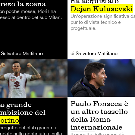
ha acquistato
reso la scena
Dejan Kulusevski
on poche mosse, Pioli l'ha
Un'operazione significativa da
esso al centro del suo Milan.
punto di vista tecnico e
progettuale.
i Salvatore Malfitano
di Salvatore Malfitano
LCIO
CALCIO
Paulo Fonseca è
a grande
un altro tassello
mbizione del
della Roma
orino
internazionale
 progetto del club granata è
ndato sulla continuità e sulla
Il progetto della proprietà