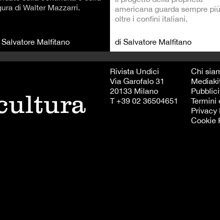
gura di Walter Mazzarri.
americana guarda sempre pi
oltre i confini italiani.
i Salvatore Malfitano
di Salvatore Malfitano
Rivista Undici
Chi sia
Via Garofalo 31
Mediaki
20133 Milano
Pubblici
 cultura
T +39 02 36504651
Termini 
Privacy 
Cookie 