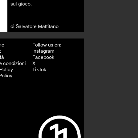
sul gioco.
ù
di Salvatore Malfitano
mo
Follow us on:
t
Instagram
tà
Facebook
e condizioni
X
Policy
TikTok
Policy