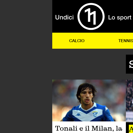
CALCIO
TENNI
CA
Tonali e il Milan, la
A