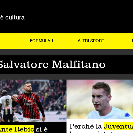
S
FORMULA 1
ALTRI SPORT
L
Salvatore Malfitano
LCIO
CALCIO
Perché la
Juventu
nte Rebic
si è