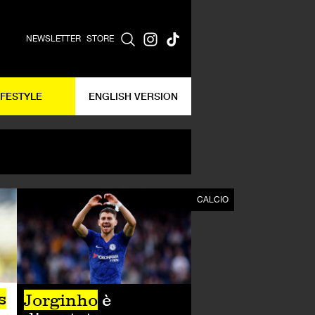
NEWSLETTER
STORE
IFESTYLE
ENGLISH VERSION
CALCIO
CALCIO
s
Jorginho
è