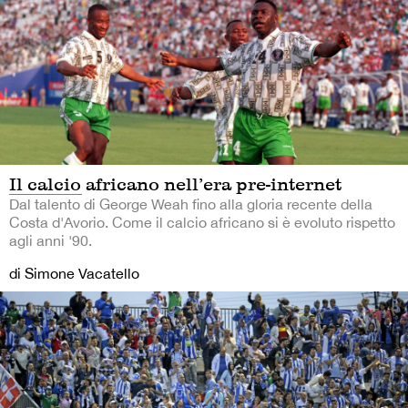
Il calcio africano nell’era pre-internet
Dal talento di George Weah fino alla gloria recente della
Costa d'Avorio. Come il calcio africano si è evoluto rispetto
agli anni '90.
di Simone Vacatello