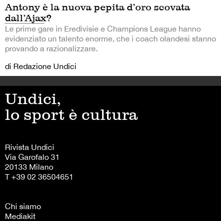
Antony è la nuova pepita d’oro scovata
dall’Ajax?
Le prime gare in Eredivisie e Champions League hanno
evidenziato un talento enorme, che i coach olandesi stanno
provando a razionalizzare.
di Redazione Undici
Undici,
lo sport è cultura
Rivista Undici
Via Garofalo 31
20133 Milano
T +39 02 36504651
Chi siamo
Mediakit