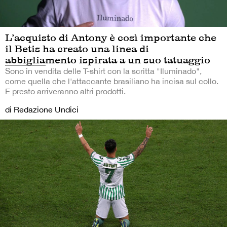
L’acquisto di Antony è così importante che
il Betis ha creato una linea di
abbigliamento ispirata a un suo tatuaggio
Sono in vendita delle T-shirt con la scritta "Iluminado",
come quella che l'attaccante brasiliano ha incisa sul collo.
E presto arriveranno altri prodotti.
di Redazione Undici