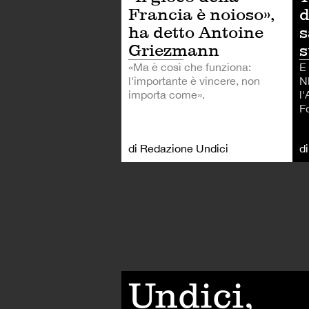
Francia è noioso»,
d
ha detto Antoine
s
Griezmann
s
«Ma è così che funziona:
E
l'importante è vincere, non
Nb
importa come».
l
F
di Redazione Undici
d
Undici,