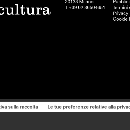
20133 Milano
Pubblici
 cultura
T +39 02 36504651
Termini 
Privacy 
Cookie 
iva sulla raccolta
Le tue preferenze relative alla priva