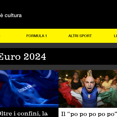
S
FORMULA 1
ALTRI SPORT
L
Euro 2024
LCIO
CALCIO
ltre i confini, la
Il “po po po po po