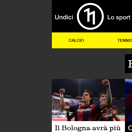
CALCIO
TENNI
CA
O
Il Bologna avrà più