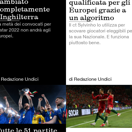
ambiato
qualificata per gli
completamente
Europei grazie a
’Inghilterra
un algoritmo
a metà dei convocati per
Il ct Sylvinho lo utilizza per
atar 2022 non andrà agli
scovare giocatori eleggibili pe
uropei.
la sua Nazionale. E funziona
piuttosto bene.
i Redazione Undici
di Redazione Undici
LCIO
CALCIO
utte le 51 partite