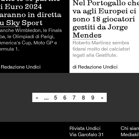
Nel Portogallo ch
i Euro 2024
va agli Europei ci
aranno in diretta
sono 18 giocatori
u Sky Sport
gestiti da Jorge
 anche Wimbledon, le Finals
Mendes
a, le Olimpiadi di Parigi,
'America's Cup, Moto GP e
Roberto Martínez sembra
ormula 1.
fidarsi molto dei calciatori
legati alla Gestifute.
i Redazione Undici
di Redazione Undici
«
...
5
6
7
8
9
»
Rivista Undici
Chi sia
Via Garofalo 31
Mediaki