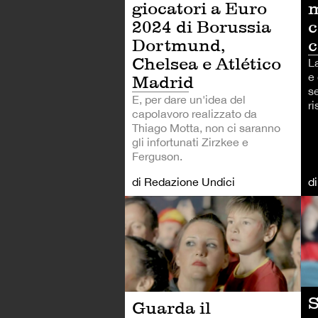
m
giocatori a Euro
c
2024 di Borussia
Dortmund,
Chelsea e Atlético
L
e 
Madrid
s
E, per dare un'idea del
ri
capolavoro realizzato da
Thiago Motta, non ci saranno
gli infortunati Zirzkee e
Ferguson.
di Redazione Undici
d
CA
S
Guarda il