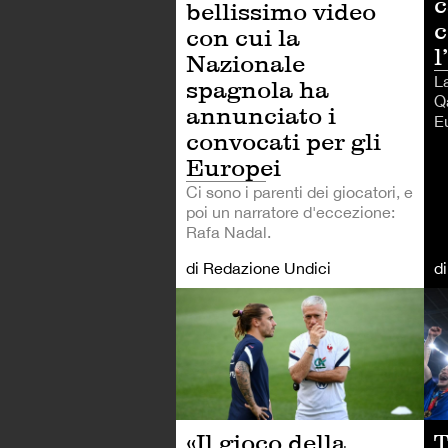
c
bellissimo video
con cui la
l
Nazionale
L
spagnola ha
Q
annunciato i
E
convocati per gli
Europei
Ci sono i parenti dei giocatori, e
poi un narratore d'eccezione:
Rafa Nadal.
di Redazione Undici
d
CA
«Il gioco della
T