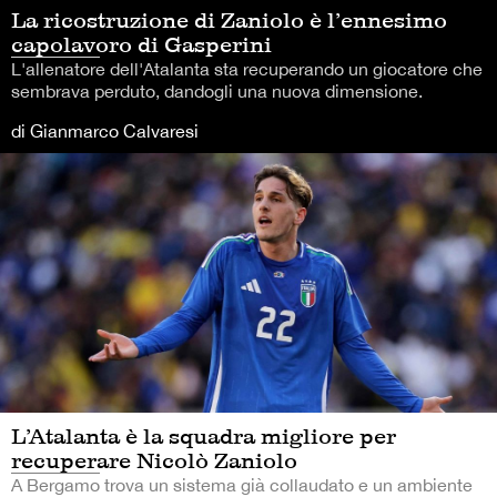
La ricostruzione di Zaniolo è l’ennesimo
capolavoro di Gasperini
L'allenatore dell'Atalanta sta recuperando un giocatore che
sembrava perduto, dandogli una nuova dimensione.
di Gianmarco Calvaresi
L’Atalanta è la squadra migliore per
recuperare Nicolò Zaniolo
A Bergamo trova un sistema già collaudato e un ambiente