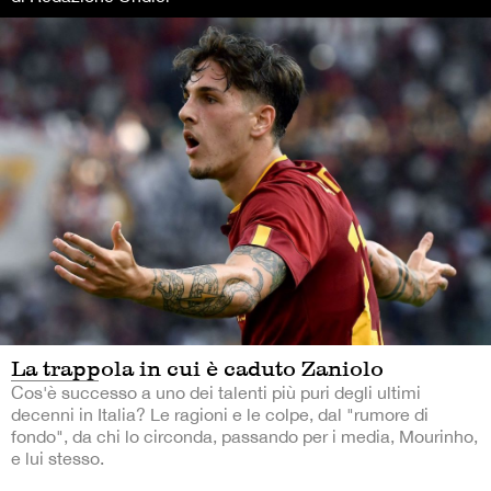
La trappola in cui è caduto Zaniolo
Cos'è successo a uno dei talenti più puri degli ultimi
decenni in Italia? Le ragioni e le colpe, dal "rumore di
fondo", da chi lo circonda, passando per i media, Mourinho,
e lui stesso.