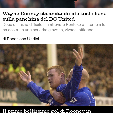
Wayne Rooney sta andando piuttosto bene
sulla panchina del DC United
Dopo un inizio difficile, ha ritrovato Benteke e intorno a lui
ha costruito una squadra giovane, vivace, efficace.
di Redazione Undici
Il primo bellissimo gol di Rooney in