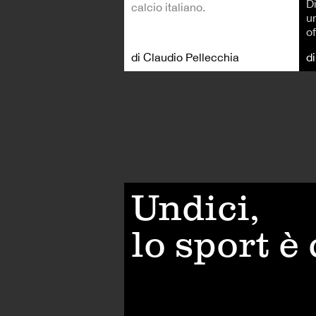
D
calcio italiano.
u
of
di Claudio Pellecchia
d
Undici,
lo sport è