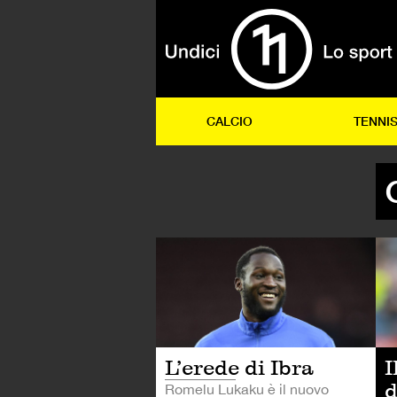
CALCIO
TENNI
CA
L’erede di Ibra
I
d
Romelu Lukaku è il nuovo