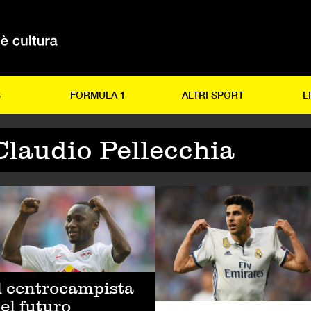
S
FORMULA 1
ALTRI SPORT
L
Claudio Pellecchia
LCIO
CALCIO
l centrocampista
el futuro