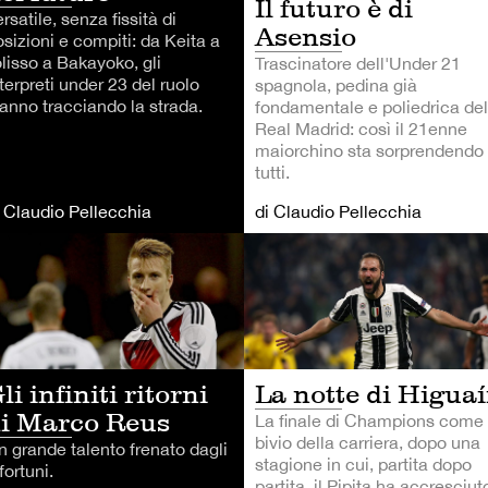
Il futuro è di
rsatile, senza fissità di
Asensio
sizioni e compiti: da Keita a
olisso a Bakayoko, gli
Trascinatore dell'Under 21
terpreti under 23 del ruolo
spagnola, pedina già
tanno tracciando la strada.
fondamentale e poliedrica del
Real Madrid: così il 21enne
maiorchino sta sorprendendo
tutti.
i Claudio Pellecchia
di Claudio Pellecchia
TRI SPORT
CALCIO
li infiniti ritorni
La notte di Higua
i Marco Reus
La finale di Champions come
bivio della carriera, dopo una
n grande talento frenato dagli
stagione in cui, partita dopo
fortuni.
partita, il Pipita ha accresciut