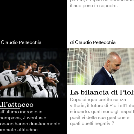
il suo peso in squadra.
i Claudio Pellecchia
di Claudio Pellecchia
LCIO
CALCIO
La bilancia di Piol
Dopo cinque partite senza
ll’attacco
vittoria, il futuro di Pioli all'Int
è incerto: quali sono gli aspett
ll'ultimo incrocio in
positivi della sua gestione e
hampions, Juventus e
quali quelli negativi?
onaco hanno drasticamente
ambiato attitudine.