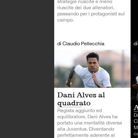
strategie riuscite e meno
riuscite dei due allenatori,
passando per i protagonisti sul
campo.
di Claudio Pellecchia
d
CA
Dani Alves al
quadrato
A
Regista aggiunto ed
Da
equilibratore, Dani Alves ha
C
portato una mentalità diversa
M
alla Juventus. Diventando
c
perfettamente aderente al