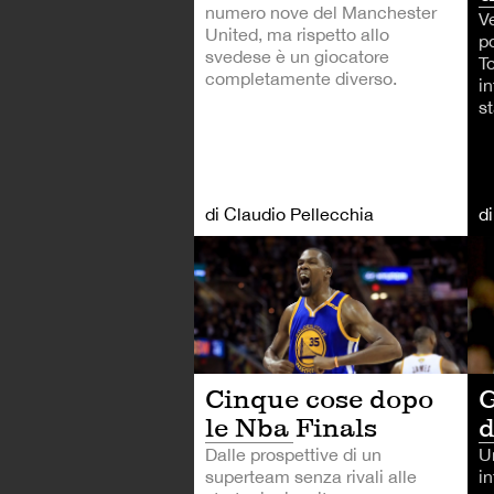
numero nove del Manchester
Ve
United, ma rispetto allo
po
svedese è un giocatore
T
completamente diverso.
in
s
di Claudio Pellecchia
d
AL
G
Cinque cose dopo
d
le Nba Finals
U
Dalle prospettive di un
in
superteam senza rivali alle