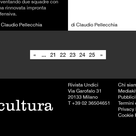
iventando due squadre con
na rinnovata impronta
fensiva.
i Claudio Pellecchia
di Claudio Pellecchia
«
...
21
22
23
24
25
»
Rivista Undici
Chi sia
Via Garofalo 31
Mediaki
20133 Milano
Pubblici
 cultura
T +39 02 36504651
Termini 
Privacy 
Cookie 